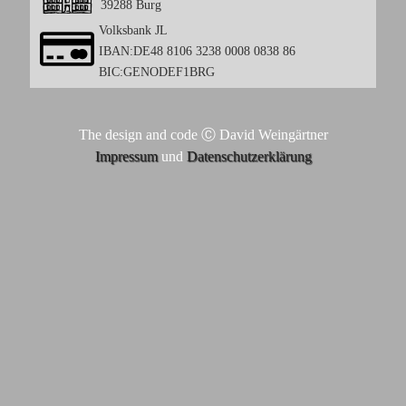
39288 Burg
Volksbank JL
IBAN:DE48 8106 3238 0008 0838 86
BIC:GENODEF1BRG
The design and code Ⓒ David Weingärtner
Impressum
und
Datenschutzerklärung