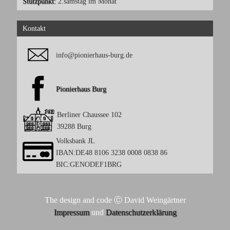
Stützpunkt:
2.samstag im Monat
Kontakt
info@pionierhaus-burg.de
Pionierhaus Burg
Berliner Chaussee 102
39288 Burg
Volksbank JL
IBAN:DE48 8106 3238 0008 0838 86
BIC:GENODEF1BRG
The design and code Ⓒ David Weingärtner
Impressum
und
Datenschutzerklärung