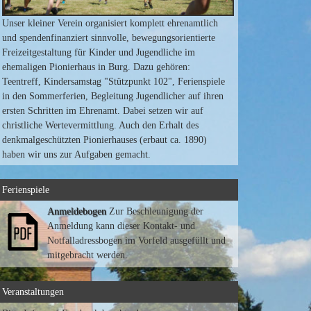
Unser kleiner Verein organisiert komplett ehrenamtlich
und spendenfinanziert sinnvolle, bewegungsorientierte
Freizeitgestaltung für Kinder und Jugendliche im
ehemaligen Pionierhaus in Burg. Dazu gehören:
Teentreff, Kindersamstag "Stützpunkt 102", Ferienspiele
in den Sommerferien, Begleitung Jugendlicher auf ihren
ersten Schritten im Ehrenamt. Dabei setzen wir auf
christliche Wertevermittlung. Auch den Erhalt des
denkmalgeschützten Pionierhauses (erbaut ca. 1890)
haben wir uns zur Aufgaben gemacht.
Ferienspiele
Anmeldebogen
Zur Beschleunigung der
Anmeldung kann dieser Kontakt- und
Notfalladressbogen im Vorfeld ausgefüllt und
mitgebracht werden.
Veranstaltungen