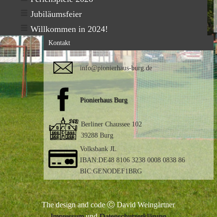
Jubiläumsfeier
Willkommen in 2024!
Kontakt
info@pionierhaus-burg.de
Pionierhaus Burg
Berliner Chaussee 102
39288 Burg
Volksbank JL
IBAN:DE48 8106 3238 0008 0838 86
BIC:GENODEF1BRG
The design and code Ⓒ David Weingärtner
Impressum
und
Datenschutzerklärung