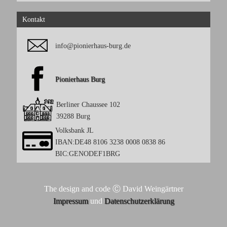
Kontakt
info@pionierhaus-burg.de
Pionierhaus Burg
Berliner Chaussee 102
39288 Burg
Volksbank JL
IBAN:DE48 8106 3238 0008 0838 86
BIC:GENODEF1BRG
The design and code Ⓒ David Weingärtner
Impressum
und
Datenschutzerklärung