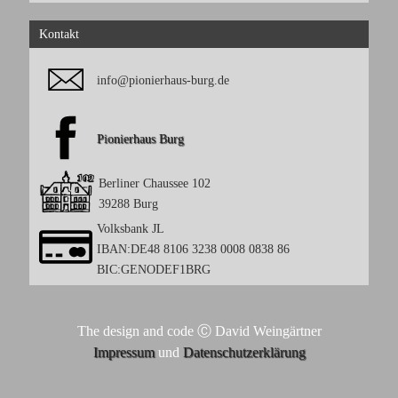
Kontakt
info@pionierhaus-burg.de
Pionierhaus Burg
Berliner Chaussee 102
39288 Burg
Volksbank JL
IBAN:DE48 8106 3238 0008 0838 86
BIC:GENODEF1BRG
The design and code Ⓒ David Weingärtner
Impressum
und
Datenschutzerklärung