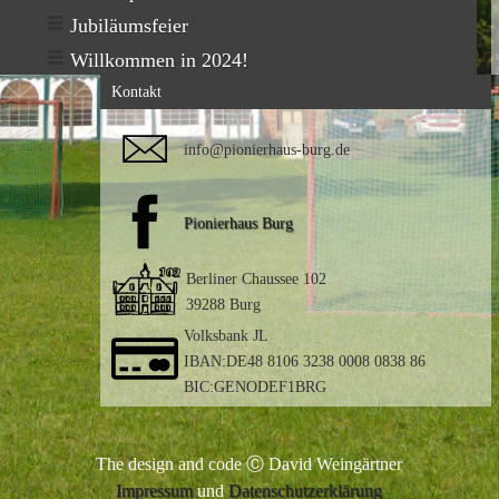
Jubiläumsfeier
Willkommen in 2024!
Kontakt
info@pionierhaus-burg.de
Pionierhaus Burg
Berliner Chaussee 102
39288 Burg
Volksbank JL
IBAN:DE48 8106 3238 0008 0838 86
BIC:GENODEF1BRG
The design and code Ⓒ David Weingärtner
Impressum
und
Datenschutzerklärung