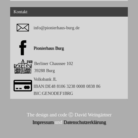
Kontakt
info@pionierhaus-burg.de
Pionierhaus Burg
Berliner Chaussee 102
39288 Burg
Volksbank JL
IBAN:DE48 8106 3238 0008 0838 86
BIC:GENODEF1BRG
The design and code Ⓒ David Weingärtner
Impressum
und
Datenschutzerklärung