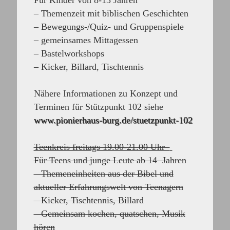
Für Kinder von 8-13 Jahren
–
Themenzeit mit biblischen Geschichten
– Bewegungs-/Quiz- und Gruppenspiele
– gemeinsames Mittagessen
– Bastelworkshops
– Kicker, Billard, Tischtennis
Nähere Informationen zu Konzept und
Terminen für Stützpunkt 102 siehe
www.pionierhaus-burg.de/stuetzpunkt-102
Teenkreis freitags 19.00-21.00 Uhr
Für Teens und junge Leute ab 14 Jahren
– Themeneinheiten aus der Bibel und
aktueller Erfahrungswelt von Teenagern
– Kicker, Tischtennis, Billard
– Gemeinsam kochen, quatschen, Musik
hören