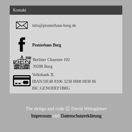
Kontakt
info@pionierhaus-burg.de
Pionierhaus Burg
Berliner Chaussee 102
39288 Burg
Volksbank JL
IBAN:DE48 8106 3238 0008 0838 86
BIC:GENODEF1BRG
The design and code Ⓒ David Weingärtner
Impressum
und
Datenschutzerklärung