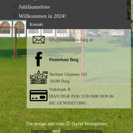
Jubiläumsfeier
Willkommen in 2024!
Kontakt
info@pionierhaus-burg.de
Pionierhaus Burg
Berliner Chaussee 102
39288 Burg
Volksbank JL
IBAN:DE48 8106 3238 0008 0838 86
BIC:GENODEF1BRG
The design and code Ⓒ David Weingärtner
Impressum
und
Datenschutzerklärung