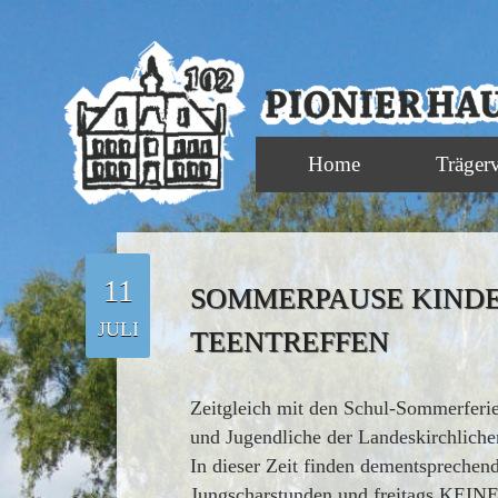
Home
Träger
11
SOMMERPAUSE KINDER
JULI
TEENTREFFEN
Zeitgleich mit den Schul-Sommerferie
und Jugendliche der Landeskirchlich
In dieser Zeit finden dementspreche
Jungscharstunden und freitags KEINE 