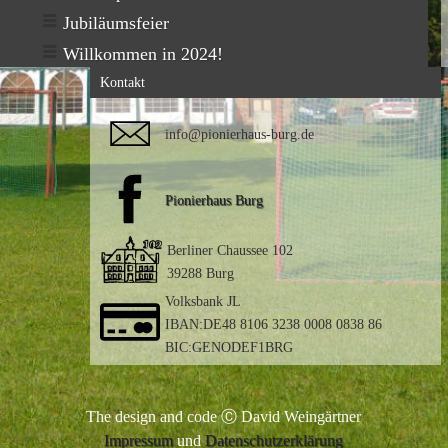
Jubiläumsfeier
Willkommen in 2024!
Kontakt
info@pionierhaus-burg.de
Pionierhaus Burg
Berliner Chaussee 102
39288 Burg
Volksbank JL
IBAN:DE48 8106 3238 0008 0838 86
BIC:GENODEF1BRG
The design and code Ⓒ David Weingärtner
Impressum
und
Datenschutzerklärung