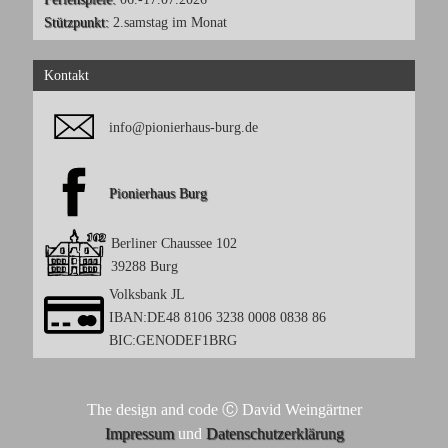
Stützpunkt:
2.samstag im Monat
Kontakt
info@pionierhaus-burg.de
Pionierhaus Burg
Berliner Chaussee 102
39288 Burg
Volksbank JL
IBAN:DE48 8106 3238 0008 0838 86
BIC:GENODEF1BRG
The design and code Ⓒ David Weingärtner
Impressum
und
Datenschutzerklärung