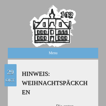
Menu
29
HINWEIS:
OKT.
WEIHNACHTSPÄCKCH
EN