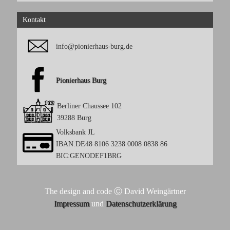
Kontakt
info@pionierhaus-burg.de
Pionierhaus Burg
Berliner Chaussee 102
39288 Burg
Volksbank JL
IBAN:DE48 8106 3238 0008 0838 86
BIC:GENODEF1BRG
The design and code Ⓒ David Weingärtner
Impressum
und
Datenschutzerklärung