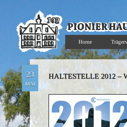
Home
Träger
23
HALTESTELLE 2012 –
MAI