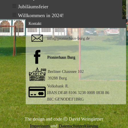
Jubiläumsfeier
Willkommen in 2024!
Kontakt
info@pionierhaus-burg.de
Pionierhaus Burg
Berliner Chaussee 102
39288 Burg
Volksbank JL
IBAN:DE48 8106 3238 0008 0838 86
BIC:GENODEF1BRG
The design and code Ⓒ David Weingärtner
Impressum
und
Datenschutzerklärung