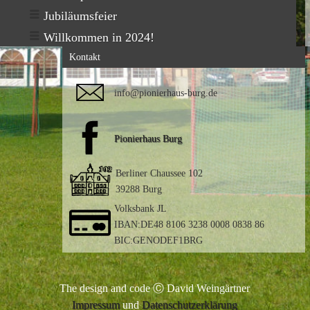
Jubiläumsfeier
Willkommen in 2024!
Kontakt
info@pionierhaus-burg.de
Pionierhaus Burg
Berliner Chaussee 102
39288 Burg
Volksbank JL
IBAN:DE48 8106 3238 0008 0838 86
BIC:GENODEF1BRG
The design and code Ⓒ David Weingärtner
Impressum
und
Datenschutzerklärung