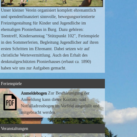
Unser kleiner Verein organisiert komplett ehrenamtlich
und spendenfinanziert sinnvolle, bewegungsorientierte
Freizeitgestaltung für Kinder und Jugendliche im
ehemaligen Pionierhaus in Burg. Dazu gehören:
Teentreff, Kindersamstag "Stützpunkt 102", Ferienspiele
in den Sommerferien, Begleitung Jugendlicher auf ihren
ersten Schritten im Ehrenamt. Dabei setzen wir auf
christliche Wertevermittlung. Auch den Erhalt des
denkmalgeschützten Pionierhauses (erbaut ca. 1890)
haben wir uns zur Aufgaben gemacht.
Ferienspiele
Anmeldebogen
Zur Beschleunigung der
Anmeldung kann dieser Kontakt- und
Notfalladressbogen im Vorfeld ausgefüllt und
mitgebracht werden.
Veranstaltungen