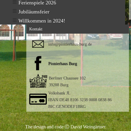
Ferienspiele 2026
Jubiläumsfeier
Willkommen in 2024!
Kontakt
info@pionierhaus-burg.de
Pionierhaus Burg
Berliner Chaussee 102
39288 Burg
Volksbank JL
IBAN:DE48 8106 3238 0008 0838 86
BIC:GENODEF1BRG
The design and code Ⓒ David Weingärtner