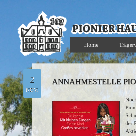
Home
Träger
2
ANNAHMESTELLE PI
NOV.
Noch
Pion
Schu
der 
Akti