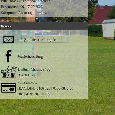
Bitte Infos auf Facebook beachten!
Ferienspiele:
06.-17.07.2026
Stützpunkt:
2.samstag im Monat
Kontakt
info@pionierhaus-burg.de
Pionierhaus Burg
Berliner Chaussee 102
39288 Burg
Volksbank JL
IBAN:DE48 8106 3238 0008 0838 86
BIC:GENODEF1BRG