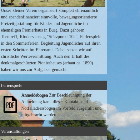
Unser kleiner Verein organisiert komplett ehrenamtlich
und spendenfinanziert sinnvolle, bewegungsorientierte
Freizeitgestaltung für Kinder und Jugendliche im
ehemaligen Pionierhaus in Burg. Dazu gehören:
Teentreff, Kindersamstag "Stützpunkt 102", Ferienspiele
in den Sommerferien, Begleitung Jugendlicher auf ihren
ersten Schritten im Ehrenamt. Dabei setzen wir auf
christliche Wertevermittlung. Auch den Erhalt des
denkmalgeschützten Pionierhauses (erbaut ca. 1890)
haben wir uns zur Aufgaben gemacht.
Ferienspiele
Anmeldebogen
Zur Beschleunigung der
Anmeldung kann dieser Kontakt- und
Notfalladressbogen im Vorfeld ausgefüllt und
mitgebracht werden.
Veranstaltungen